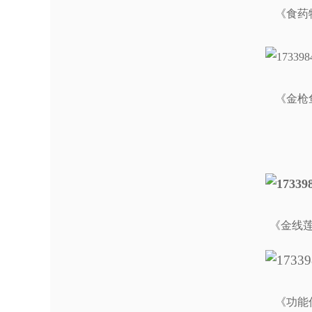
《食药
《金枪
《
金线
《
功能