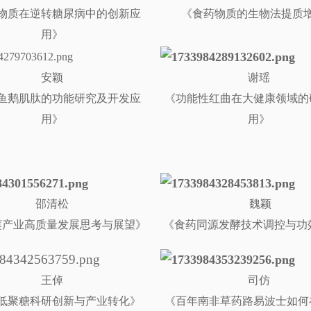
物质在逆转糖尿病中的创新应
《食药物质的生物法提质
用》
安颖
谢瑶
鱼鹅肌肽的功能研究及开发应
《功能性红曲在大健康领域的
用》
用》
邵清松
魏颖
莲产业高质量发展思考与展望
》
《
食药同源发酵技术调控与功
王倬
司仿
低聚糖科研创新与产业转化
》
《
百年南非草药路易波士如何