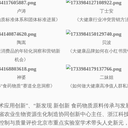
卢涛
丁士安
物质标准体系和团体标准进展》
《
大健康行业冲突营销方
陶嵩
贝波
康消费品的年轻化洞察和营销新
《大健康品牌如何在小红书营
机会》
神婆
二妹姐
25“食药物质”赛道全息洞察
》
《
如何做大健康高净值人群私
技术应用创新”、“新发现 新创新 食药物质原料传承与
省农业生物资源生化制造协同创新中心主任、浙江科
控制与质量评价北京市重点实验室学术带头人史新元