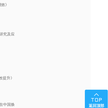
增效》
研究及应
效提升
》
在中国焕
返回顶部