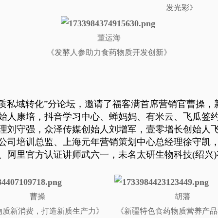
发光彩
》
董运海
《发酵人参助力食药物质开发创新》
药物质私域转化”分论坛，邀请了福客满首席营销官曹操
始人康培，抖音学习中心、蝉妈妈、有米云、飞瓜签
理刘守强，众泽传媒创始人刘增军，壹零增长创始人
公司培训总监、上海元年营销策划中心总经理徐守凯
、阿里官方认证讲师武六一，未名太研生物科技(绍兴
曹操
胡藩
物质新消费，打造新质生产力》
《新疆特色食药物质营养产品