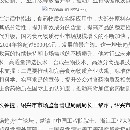
技创新、产业升级等多措并举，推动产业持续健康发
在讲话中指出，食药物质在实际应用中，大部分原料
其成分活性，提升有效成分的含量，提高产品的稳定
代升级。国内食药物质行业市场规模增长的不断加快
预计2024年将超过5000亿元，发展前景广阔。这一增
政策的持续扶持和市场需求的不断攀升。他对行业未
技术、高通量筛选技术、合成生物技术、高效分离提取
术支撑；二是要推动和完善食药物质产业法规、标准
和科学、实事求是的宣传，提升公众对食药物质及相
进食药物质在国际上的认知度，推动高附加值食药物
长鲁捷
，
绍兴市市场监督管理局副局长王黎萍
，
绍兴
质市场趋势”主论坛，邀请了中国工程院院士、浙江工业
斯科学院外籍院士、中国科学院过程工程研究所教授